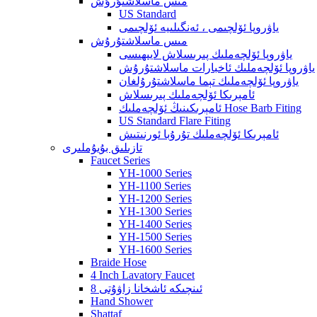
مىس ماسلاشتۇرۇش
US Standard
ياۋروپا ئۆلچىمى ، ئەنگىلىيە ئۆلچىمى
مىس ماسلاشتۇرۇش
ياۋروپا ئۆلچەملىك پىرىسلاش لايىھىسى
ياۋروپا ئۆلچەملىك ئاخبارات ماسلاشتۇرۇش
ياۋروپا ئۆلچەملىك تېما ماسلاشتۇرۇلغان
ئامېرىكا ئۆلچەملىك پىرىسلاش
ئامېرىكىنىڭ ئۆلچەملىك Hose Barb Fiting
US Standard Flare Fiting
ئامېرىكا ئۆلچەملىك تۇرۇبا ئورنىتىش
تازىلىق بۇيۇملىرى
Faucet Series
YH-1000 Series
YH-1100 Series
YH-1200 Series
YH-1300 Series
YH-1400 Series
YH-1500 Series
YH-1600 Series
Braide Hose
4 Inch Lavatory Faucet
8 ئىنچىكە ئاشخانا زاۋۇتى
Hand Shower
Shattaf