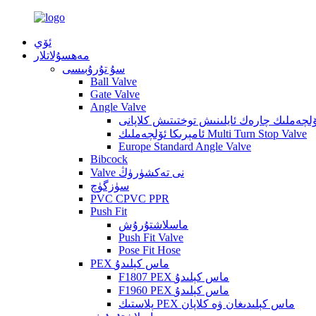
ئۆي
مەھسۇلاتلار
سۇ تۇرۇبىسى
Ball Valve
Gate Valve
Angle Valve
ئۆلچەملىك چارەك ئايلىنىش توختىتىش كلاپانى
ئامېرىكا ئۆلچەملىك Multi Turn Stop Valve
Europe Standard Angle Valve
Bibcock
Valve نى تەكشۈرۈڭ
سۈزگۈچ
PVC CPVC PPR
Push Fit
ماسلاشتۇرۇش
Push Fit Valve
Pose Fit Hose
PEX ماس كېلىدۇ
F1807 PEX ماس كېلىدۇ
F1960 PEX ماس كېلىدۇ
پلاستىك PEX ماس كېلىدىغان ۋە كلاپان