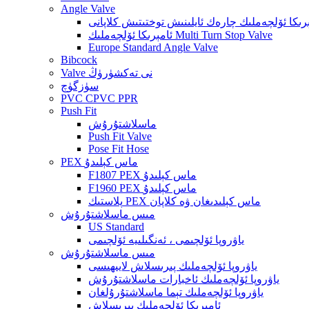
Angle Valve
رىكا ئۆلچەملىك چارەك ئايلىنىش توختىتىش كلاپانى
ئامېرىكا ئۆلچەملىك Multi Turn Stop Valve
Europe Standard Angle Valve
Bibcock
Valve نى تەكشۈرۈڭ
سۈزگۈچ
PVC CPVC PPR
Push Fit
ماسلاشتۇرۇش
Push Fit Valve
Pose Fit Hose
PEX ماس كېلىدۇ
F1807 PEX ماس كېلىدۇ
F1960 PEX ماس كېلىدۇ
پلاستىك PEX ماس كېلىدىغان ۋە كلاپان
مىس ماسلاشتۇرۇش
US Standard
ياۋروپا ئۆلچىمى ، ئەنگىلىيە ئۆلچىمى
مىس ماسلاشتۇرۇش
ياۋروپا ئۆلچەملىك پىرىسلاش لايىھىسى
ياۋروپا ئۆلچەملىك ئاخبارات ماسلاشتۇرۇش
ياۋروپا ئۆلچەملىك تېما ماسلاشتۇرۇلغان
ئامېرىكا ئۆلچەملىك پىرىسلاش