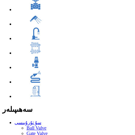
سەھىپىلەر
سۇ تۇرۇبىسى
Ball Valve
Gate Valve