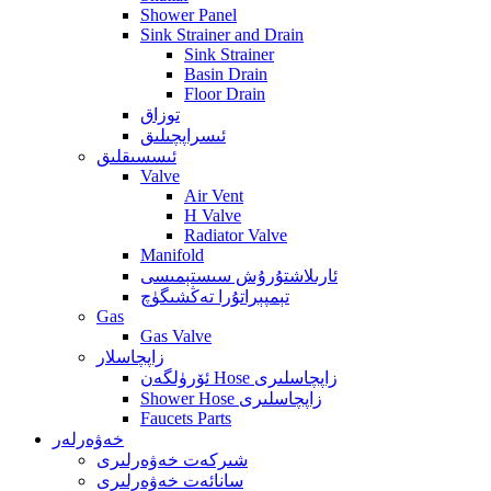
Shower Panel
Sink Strainer and Drain
Sink Strainer
Basin Drain
Floor Drain
توزاق
ئىسراپچىلىق
ئىسسىقلىق
Valve
Air Vent
H Valve
Radiator Valve
Manifold
ئارىلاشتۇرۇش سىستېمىسى
تېمپېراتۇرا تەڭشىگۈچ
Gas
Gas Valve
زاپچاسلار
ئۆرۈلگەن Hose زاپچاسلىرى
Shower Hose زاپچاسلىرى
Faucets Parts
خەۋەرلەر
شىركەت خەۋەرلىرى
سانائەت خەۋەرلىرى