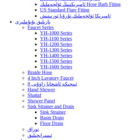
ئامېرىكىنىڭ ئۆلچەملىك Hose Barb Fiting
US Standard Flare Fiting
ئامېرىكا ئۆلچەملىك تۇرۇبا ئورنىتىش
تازىلىق بۇيۇملىرى
Faucet Series
YH-1000 Series
YH-1100 Series
YH-1200 Series
YH-1300 Series
YH-1400 Series
YH-1500 Series
YH-1600 Series
Braide Hose
4 Inch Lavatory Faucet
8 ئىنچىكە ئاشخانا زاۋۇتى
Hand Shower
Shattaf
Shower Panel
Sink Strainer and Drain
Sink Strainer
Basin Drain
Floor Drain
توزاق
ئىسراپچىلىق