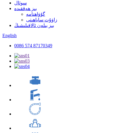
سوئال
بىز ھەققىدە
گۇۋاھنامە
زاۋۇت ساياھىتى
بىز بىلەن ئالاقىلىشىڭ
English
0086 574 87170349